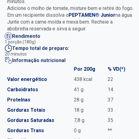
minutos.
Adicione o molho de tomate, misture bem e retire do fogo.
Em um recipiente dissolva o
PEPTAMEN® Junior
na água.
Junte com a carne moída e mexa bem. Recheie a
abobrinha reservada e sirva a seguir.
Rendimento
1 porção (180g)
Tempo total de preparo:
20 minutos
Informação nutricional
Por 200g
% VD(*)
Valor energético
438 kcal
22
Carboidratos
41 g
14
Proteínas
28 g
37
Gorduras Totais
18 g
33
Gorduras Saturadas
7,8 g
35
Gorduras Trans
0 g
**