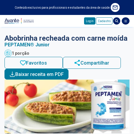
Conteúdo exclusivo para profissionais e estudantes da área de saúde.
Login
Cadastro
Pular para o conteúdo principal
Abobrinha recheada com carne moída
PEPTAMEN® Junior
1 porção
Favoritos
Compartilhar
Baixar receita em PDF