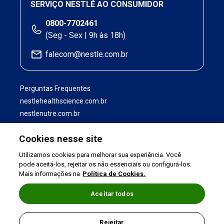
SERVIÇO NESTLÉ AO CONSUMIDOR
0800-7702461
(Seg - Sex | 9h às 18h)
falecom@nestle.com.br
Perguntas Frequentes
nestlehealthscience.com.br
nestlenutre.com.br
Cookies nesse site
Utilizamos cookies para melhorar sua experiência. Você
pode aceitá-los, rejeitar os não essenciais ou configurá-los.
Mais informações na
Política de Cookies.
Aceitar todos
Termos de uso
|
Política de Privacidade
|
Rejeitar