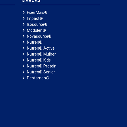
MARCAS
FiberMais®
Impact®
Isosource®
Modulen®
Novasource®
Nutren®
Nutren® Active
Nutren® Mulher
Nutren® Kids
Nutren® Protein
Nutren® Senior
Peptamen®