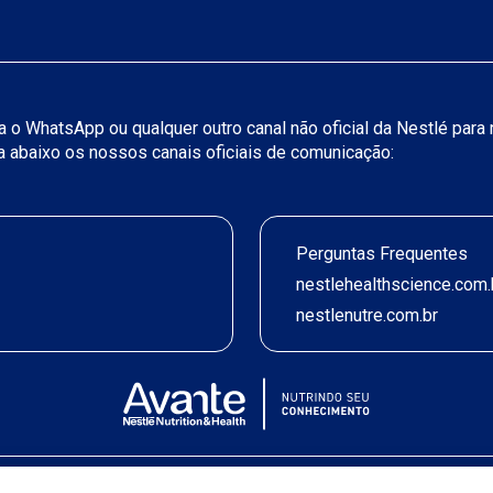
iza o WhatsApp ou qualquer outro canal não oficial da Nestlé par
ja abaixo os nossos canais oficiais de comunicação:
Perguntas Frequentes
nestlehealthscience.com.
nestlenutre.com.br
Termos de uso
|
Política de Privacidade
|
©2026 Nestlé Nutrition & Health