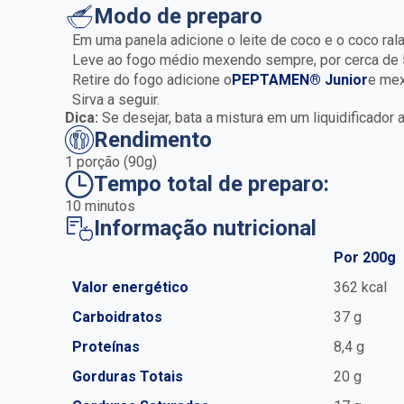
Modo de preparo
Em uma panela adicione o leite de coco e o coco ral
Leve ao fogo médio mexendo sempre, por cerca de 5
Retire do fogo adicione o
PEPTAMEN® Junior
e me
Sirva a seguir.
Dica:
Se desejar, bata a mistura em um liquidificado
Rendimento
1 porção (90g)
Tempo total de preparo:
10 minutos
Informação nutricional
Por 200g
Valor energético
362 kcal
Carboidratos
37 g
Proteínas
8,4 g
Gorduras Totais
20 g