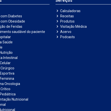
s
Serviços
Calculadoras
 com Diabetes
Receitas
e com Obesidade
Produtos
ação de Feridas
Visitação Médica
imento saudável do paciente
Acervo
pitalar
Podcasts
na Saúde
de
Nutrição
a Intestinal
Celular
 Cirúrgico
 Esportiva
 Feminina
 na Oncologia
Crítico
Pediátrica
tação Nutricional
enal
utricional