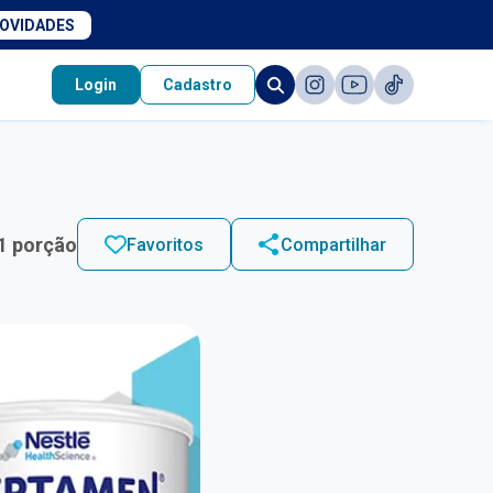
NOVIDADES
Login
Cadastro
1 porção
Favoritos
Compartilhar