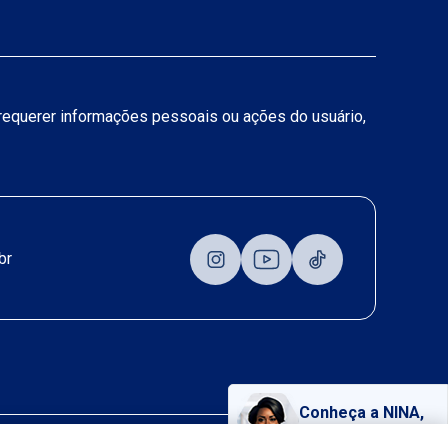
a requerer informações pessoais ou ações do usuário,
br
Conheça a NINA,
nossa assistente virtual!