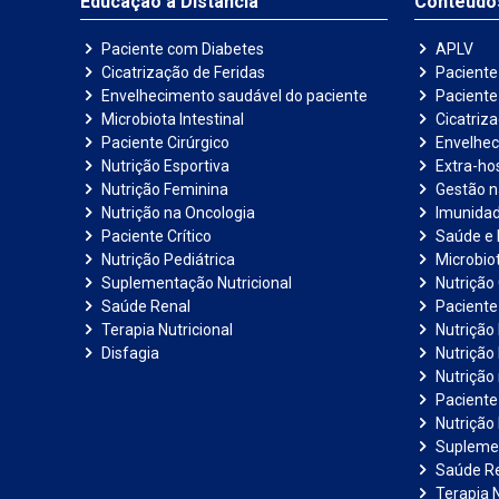
Educação a Distância
Conteúdo
Paciente com Diabetes
APLV
Cicatrização de Feridas
Paciente
Envelhecimento saudável do paciente
Pacient
Microbiota Intestinal
Cicatriz
Paciente Cirúrgico
Envelhec
Nutrição Esportiva
Extra-hos
Nutrição Feminina
Gestão 
Nutrição na Oncologia
Imunida
Paciente Crítico
Saúde e 
Nutrição Pediátrica
Microbiot
Suplementação Nutricional
Nutrição 
Saúde Renal
Paciente
Terapia Nutricional
Nutrição
Disfagia
Nutrição
Nutrição
Paciente 
Nutrição 
Suplemen
Saúde R
Terapia N