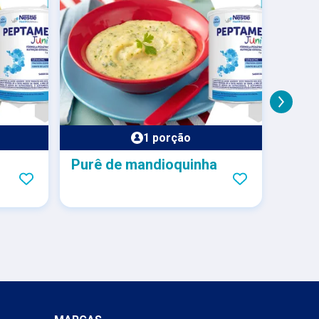
1 porção
Purê de mandioquinha
Caldi