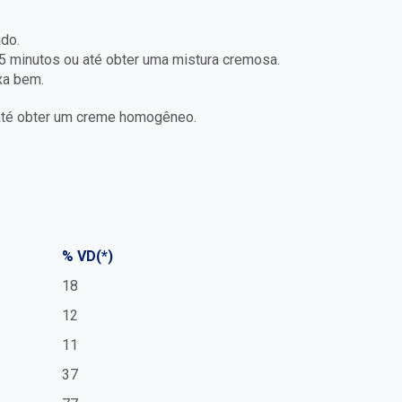
ado.
 minutos ou até obter uma mistura cremosa.
xa bem.
r até obter um creme homogêneo.
% VD(*)
18
12
11
37