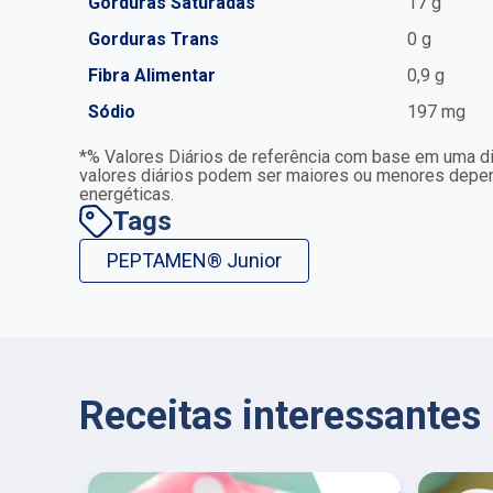
Gorduras Saturadas
17 g
Gorduras Trans
0 g
Fibra Alimentar
0,9 g
Sódio
197 mg
*% Valores Diários de referência com base em uma di
valores diários podem ser maiores ou menores dep
energéticas.
Tags
PEPTAMEN® Junior
Receitas interessante