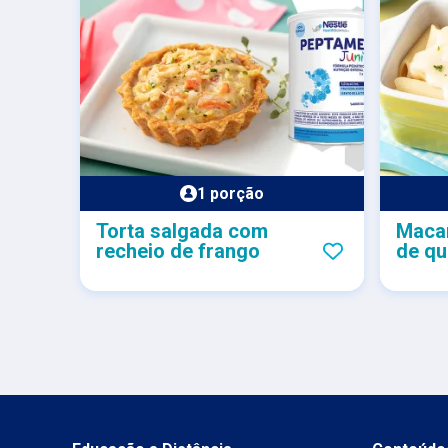
1 porção
Torta salgada com
Maca
recheio de frango
de qu