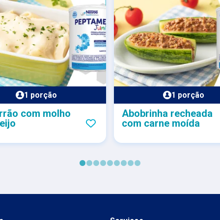
1 porção
1 porção
rrão com molho
Abobrinha recheada
eijo
com carne moída