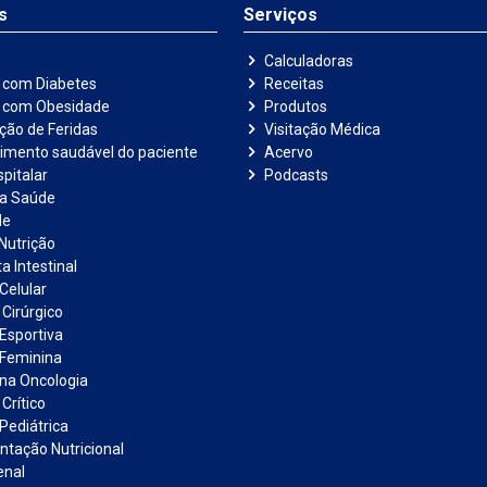
s
Serviços
Calculadoras
 com Diabetes
Receitas
e com Obesidade
Produtos
ação de Feridas
Visitação Médica
imento saudável do paciente
Acervo
pitalar
Podcasts
na Saúde
de
Nutrição
a Intestinal
Celular
 Cirúrgico
 Esportiva
 Feminina
 na Oncologia
Crítico
Pediátrica
tação Nutricional
enal