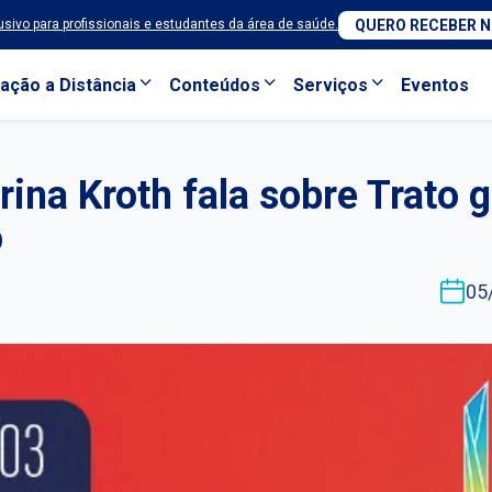
sivo para profissionais e estudantes da área de saúde.
QUERO RECEBER 
ação a Distância
Conteúdos
Serviços
Eventos
ina Kroth fala sobre Trato g
o
05