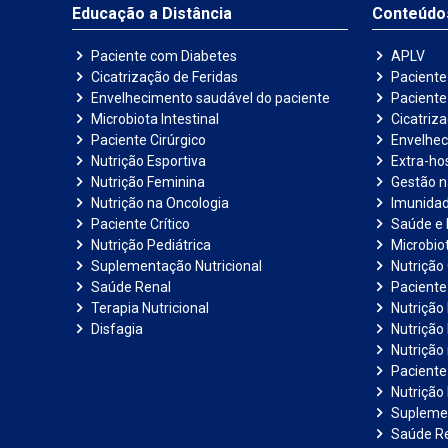
transformar sua prática clínica e oferecer um
Educação a Distância
Conteúdo
atendimento mais eficaz e humanizado aos
seus pacientes!
Paciente com Diabetes
APLV
Cicatrização de Feridas
Paciente
Envelhecimento saudável do paciente
Pacient
Microbiota Intestinal
Cicatriz
Paciente Cirúrgico
Envelhec
Nutrição Esportiva
Extra-hos
Nutrição Feminina
Gestão 
Nutrição na Oncologia
Imunida
Paciente Crítico
Saúde e 
Nutrição Pediátrica
Microbiot
Suplementação Nutricional
Nutrição 
Saúde Renal
Paciente
Terapia Nutricional
Nutrição
Disfagia
Nutrição
Nutrição
Paciente 
Nutrição 
Suplemen
Saúde R