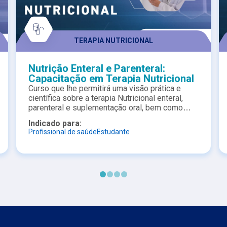
TERAPIA NUTRICIONAL
Nutrição Enteral e Parenteral:
Capacitação em Terapia Nutricional
Curso que lhe permitirá uma visão prática e
científica sobre a terapia Nutricional enteral,
parenteral e suplementação oral, bem como
indicações, guidelines, protocolos e
Indicado para:
indicadores de qualidade. Ele é apoiado pela
Profissional de saúde
Estudante
SBNPE/BRASPEN e com certificado garantindo
6 pontos para prova de Título de Especialista
em Terapia Nutricional.