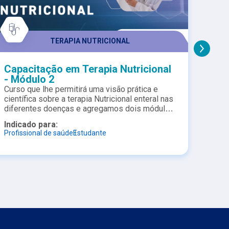
TERAPIA NUTRICIONAL
Capacitação em Terapia Nutricional
Bate
- Módulo 2
Oral
Curso que lhe permitirá uma visão prática e
Neste
científica sobre a terapia Nutricional enteral nas
geria
diferentes doenças e agregamos dois módulos
discu
sobre Sustentabilidade na área da saúde e
da Te
Indicado para:
Indic
Nutrição, bem como indicações, guidelines,
trata
Profissional de saúde
Estudante
Nutric
protocolos e indicadores de qualidade. Ele é
indic
apoiado pela SBNPE/BRASPEN e com
inter
certificado garantindo 6 pontos para prova de
indiv
Título de Especialista em Terapia Nutricional.
impor
refor
a rec
pacie