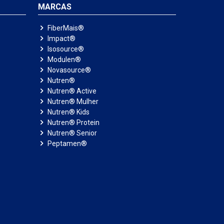
MARCAS
FiberMais®
Impact®
Isosource®
Modulen®
Novasource®
Nutren®
Nutren® Active
Nutren® Mulher
Nutren® Kids
Nutren® Protein
Nutren® Senior
Peptamen®