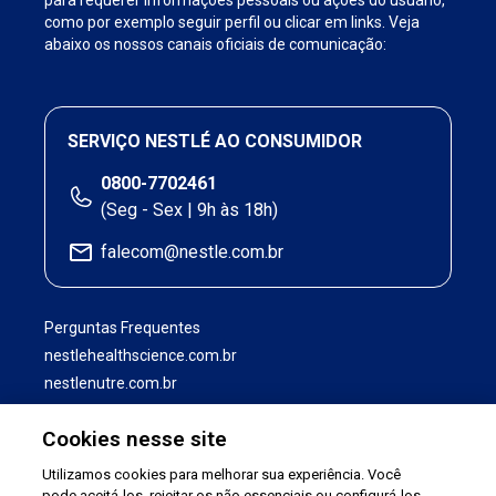
para requerer informações pessoais ou ações do usuário,
como por exemplo seguir perfil ou clicar em links. Veja
abaixo os nossos canais oficiais de comunicação:
SERVIÇO NESTLÉ AO CONSUMIDOR
0800-7702461
(Seg - Sex | 9h às 18h)
falecom@nestle.com.br
Perguntas Frequentes
nestlehealthscience.com.br
nestlenutre.com.br
Cookies nesse site
Utilizamos cookies para melhorar sua experiência. Você
pode aceitá-los, rejeitar os não essenciais ou configurá-los.