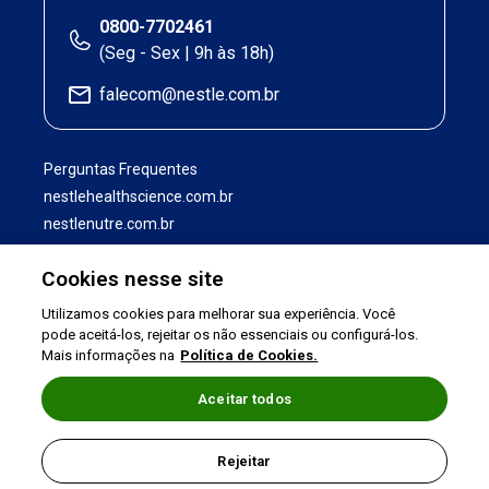
0800-7702461
(Seg - Sex | 9h às 18h)
falecom@nestle.com.br
Perguntas Frequentes
nestlehealthscience.com.br
nestlenutre.com.br
Cookies nesse site
Utilizamos cookies para melhorar sua experiência. Você
pode aceitá-los, rejeitar os não essenciais ou configurá-los.
Mais informações na
Política de Cookies.
Aceitar todos
Termos de uso
|
Política de Privacidade
|
Rejeitar
©2026 Nestlé Nutrition & Health