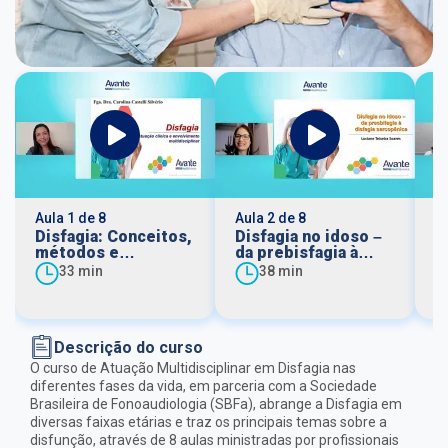
Aula 1 de 8
Aula 2 de 8
Au
Disfagia: Conceitos,
Disfagia no idoso –
F
métodos e
da prebisfagia à
f
envolvimento
disfagia sarcopênica
à
33 min
38 min
multidisciplinar
Descrição do curso
O curso de Atuação Multidisciplinar em Disfagia nas
diferentes fases da vida, em parceria com a Sociedade
Brasileira de Fonoaudiologia (SBFa), abrange a Disfagia em
diversas faixas etárias e traz os principais temas sobre a
disfunção, através de 8 aulas ministradas por profissionais