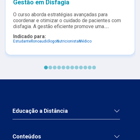
Gestão em Disfagia
O curso aborda estratégias avançadas para
coordenar e otimizar o cuidado de pacientes com
disfagia. A gestão eficiente promove uma
comunicação multiprofissional fluida entre
Indicado para:
fonoaudiólogos, médicos e enfermeiros, visando
Estudante
Fonoaudiólogo
Nutricionista
Médico
melhorar a qualidade do atendimento e maximizar
os resultados na reabilitação da deglutição
Educação a Distância
Conteúdos