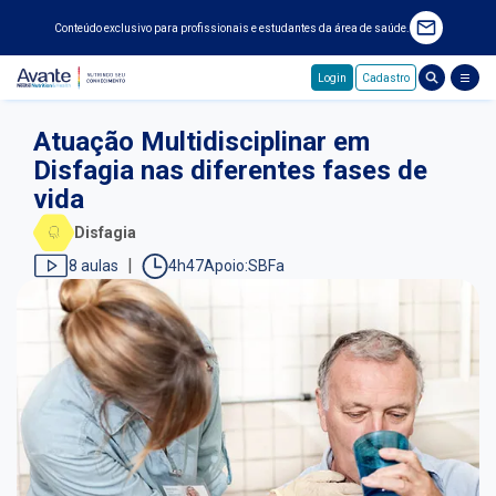
Conteúdo exclusivo para profissionais e estudantes da área de saúde.
Login
Cadastro
Pular para o conteúdo principal
Atuação Multidisciplinar em
Disfagia nas diferentes fases de
vida
Disfagia
8 aulas
4h47
SBFa