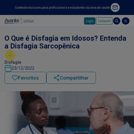
Conteúdo exclusivo para profissionais e estudantes da área de saúde.
Login
Cadastro
Pular para o conteúdo principal
O Que é Disfagia em Idosos? Entenda
a Disfagia Sarcopênica
Disfagia
23/12/2022
Favoritos
Compartilhar