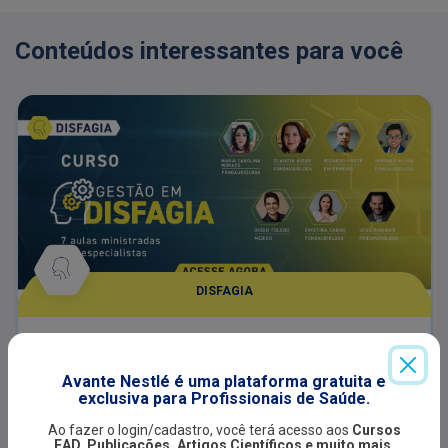
Conteúdos interessantes para você
DISFAGIA
Gestão em Disfagia
Avante Nestlé é uma plataforma gratuita e
O curso aborda estratégias avançadas para
exclusiva para Profissionais de Saúde.
coordenar e otimizar o cuidado de pacientes com
disfagia. A gestão eficiente promove uma
Ao fazer o login/cadastro, você terá acesso aos
Cursos
comunicação multiprofissional fluida entre
EAD, Publicações, Artigos Científicos e muito mais.