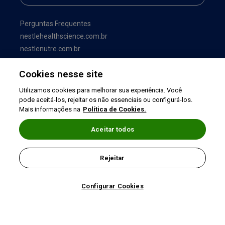
Perguntas Frequentes
nestlehealthscience.com.br
nestlenutre.com.br
Cookies nesse site
Utilizamos cookies para melhorar sua experiência. Você
pode aceitá-los, rejeitar os não essenciais ou configurá-los.
Mais informações na
Política de Cookies.
Aceitar todos
Termos de uso
|
Política de Privacidade
|
Rejeitar
©2026 Nestlé Nutrition & Health
Configurar Cookies