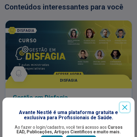
Conteúdos interessantes para você
DISFAGIA
Gestão em Disfagia
O curso aborda estratégias avançadas para
Avante Nestlé é uma plataforma gratuita e
coordenar e otimizar o cuidado de pacientes com
exclusiva para Profissionais de Saúde.
disfagia. A gestão eficiente promove uma
comunicação multiprofissional fluida entre
Ao fazer o login/cadastro, você terá acesso aos
Cursos
Indicado para:
EAD, Publicações, Artigos Científicos e muito mais.
fonoaudiólogos, médicos e enfermeiros, visando
Estudante
Fonoaudiólogo
Nutricionista
Médico