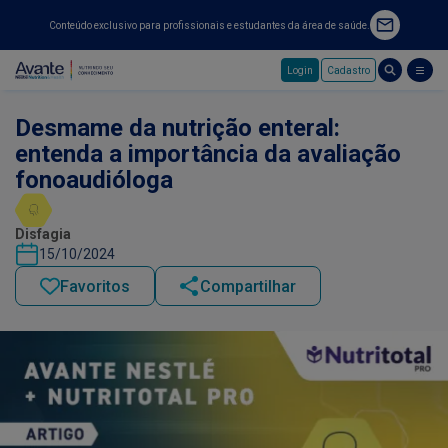
Conteúdo exclusivo para profissionais e estudantes da área de saúde.
Login
Cadastro
Pular para o conteúdo principal
Desmame da nutrição enteral:
entenda a importância da avaliação
fonoaudióloga
Disfagia
15/10/2024
Favoritos
Compartilhar