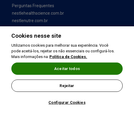
Perguntas Frequentes
nestlehealthscience.com.br
nestlenutre.com.br
Cookies nesse site
Utilizamos cookies para melhorar sua experiência. Você
pode aceitá-los, rejeitar os não essenciais ou configurá-los.
Mais informações na
Política de Cookies.
Aceitar todos
Termos de uso
|
Política de Privacidade
|
Rejeitar
©2026 Nestlé Nutrition & Health
Configurar Cookies