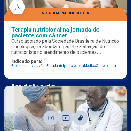
como por exemplo seguir perfil ou clicar em links. Veja
abaixo os nossos canais oficiais de comunicação:
NUTRIÇÃO NA ONCOLOGIA
Terapia nutricional na jornada do
paciente com câncer
SERVIÇO NESTLÉ AO CONSUMIDOR
Curso apoiado pela Sociedade Brasileira de Nutrição
Oncológica, irá abordar o papel e a atuação do
0800-7702461
nutricionista no atendimento de pacientes
(Seg - Sex | 9h às 18h)
oncológicos. Por meio de 4 casos clínicos,
Indicado para:
profissionais de diversas especialidades irão
falecom@nestle.com.br
Profissional de saúde
Estudante
Nutricionista
Médico
Oncologista
discutir de forma prática o manejo nutricional em
oncologia.
Perguntas Frequentes
nestlehealthscience.com.br
nestlenutre.com.br