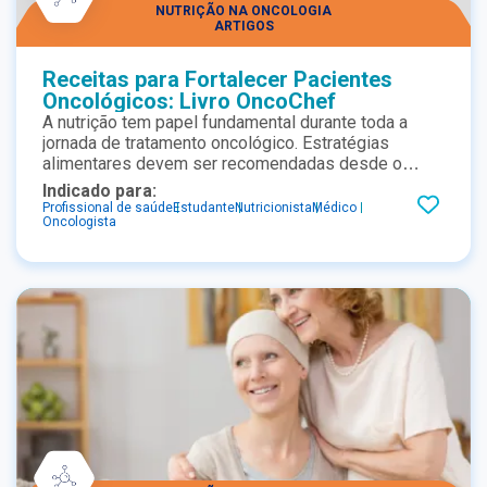
NUTRIÇÃO NA ONCOLOGIA
ARTIGOS
Receitas para Fortalecer Pacientes
Oncológicos: Livro OncoChef
A nutrição tem papel fundamental durante toda a
jornada de tratamento oncológico. Estratégias
alimentares devem ser recomendadas desde o
momento do diagnóstico para prevenir a desnutrição
Indicado para:
e apoiar o paciente durante o tratamento, podendo
Profissional de saúde
Estudante
Nutricionista
Médico
Oncologista
inclusive ser indicada a terapia nutricional oral. A
aplicação de receitas permite variar a forma de
consumo e atender as necessidades nutricionais
para favorecer a adesão. Para saber conhecer as
receitas acesse o e-book do Concurso OncoChef.