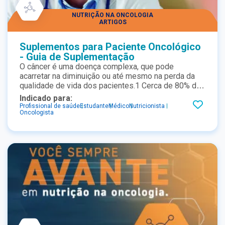
NUTRIÇÃO NA ONCOLOGIA
ARTIGOS
Suplementos para Paciente Oncológico
- Guia de Suplementação
O câncer é uma doença complexa, que pode
acarretar na diminuição ou até mesmo na perda da
qualidade de vida dos pacientes.1 Cerca de 80% dos
pacientes com câncer apresentam desnutrição já no
Indicado para:
momento do diagnóstico.2
Profissional de saúde
Estudante
Médico
Nutricionista
Oncologista