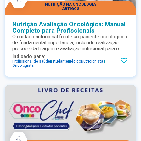
NUTRIÇÃO NA ONCOLOGIA
ARTIGOS
Nutrição Avaliação Oncológica: Manual
Completo para Profissionais
O cuidado nutricional frente ao paciente oncológico é
de fundamental importância, incluindo realização
precoce da triagem e avaliação nutricional para o
planejamento da intervenção dietoterápica. Acesse
Indicado para:
o Manual de Avaliação Nutricional em Oncologia e
Profissional de saúde
Estudante
Médico
Nutricionista
Oncologista
saiba mais.