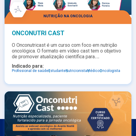
NUTRIÇÃO NA ONCOLOGIA
ONCONUTRI CAST
O Onconutricast é um curso com foco em nutrição
oncológica. O formato em vídeo cast tem o objetivo
de promover atualização científica para
nutricionistas, disseminar o conceito sobre terapia
Indicado para:
nutricional especializada em cada fase da jornada de
Profissional de saúde
Estudante
Nutricionista
Médico
Oncologista
tratamento de maneira interativa, com inputs
práticos, através da discussão entre os
profissionais e com as novidades da literatura
científica.