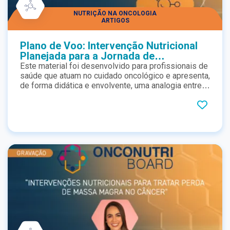
NUTRIÇÃO NA ONCOLOGIA
ARTIGOS
Plano de Voo: Intervenção Nutricional
Planejada para a Jornada de
Tratamento Oncológico
Este material foi desenvolvido para profissionais de
saúde que atuam no cuidado oncológico e apresenta,
de forma didática e envolvente, uma analogia entre a
jornada do paciente com câncer e um plano de voo.
Cada etapa do tratamento — do diagnóstico aos
cuidados paliativos — é representada como um
trecho dessa viagem, destacando a importância da
avaliação nutricional precoce, da imunonutrição e da
atuação integrada da equipe multiprofissional. Com
checklists, protocolos e dados clínicos, o conteúdo
reforça como a nutrição especializada pode
contribuir para melhores desfechos, menor
toxicidade e maior qualidade de vida ao longo de
todo o tratamento.