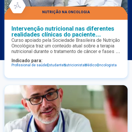
NUTRIÇÃO NA ONCOLOGIA
Intervenção nutricional nas diferentes
Termos de uso
|
Política de Privacidade
|
realidades clínicas do paciente
©2026 Nestlé Nutrition & Health
oncológico
Curso apoiado pela Sociedade Brasileira de Nutrição
Oncológica traz um conteúdo atual sobre a terapia
nutricional durante o tratamento de câncer e fases da
vida.
Indicado para:
Profissional de saúde
Estudante
Nutricionista
Médico
Oncologista