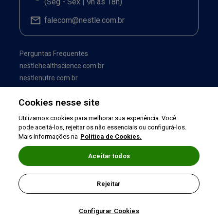
(Seg - Sex | 9h às 18h)
falecom@nestle.com.br
Perguntas Frequentes
nestlehealthscience.com.br
nestlenutre.com.br
Cookies nesse site
Utilizamos cookies para melhorar sua experiência. Você
pode aceitá-los, rejeitar os não essenciais ou configurá-los.
Mais informações na
Política de Cookies.
Aceitar todos
Termos de uso
|
Política de Privacidade
|
Rejeitar
©2026 Nestlé Nutrition & Health
Configurar Cookies