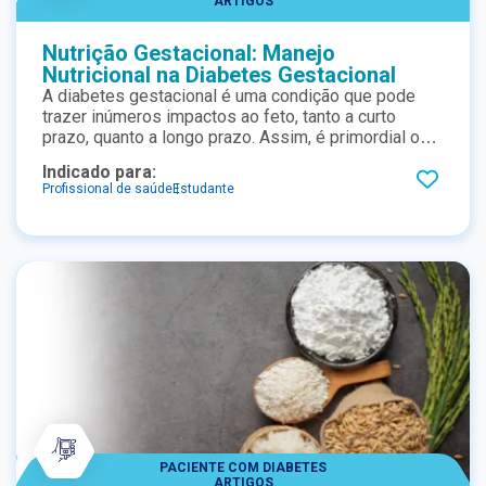
ARTIGOS
Nutrição Gestacional: Manejo
Nutricional na Diabetes Gestacional
A diabetes gestacional é uma condição que pode
trazer inúmeros impactos ao feto, tanto a curto
prazo, quanto a longo prazo. Assim, é primordial o
acompanhamento adequado dessa gestante, o que
Indicado para:
inclui condutas nutricionais condizentes com essa
Profissional de saúde
Estudante
situação. Entenda aqui as recomendações mais
recentes.
PACIENTE COM DIABETES
ARTIGOS