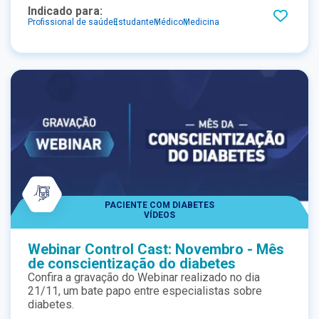
mais é um medicamento a menos! Lições do estudo
Indicado para:
control diabetes".
Profissional de saúde
Estudante
Médico
Medicina
PACIENTE COM DIABETES
VÍDEOS
Webinar Control Cast: Novembro - Mês
de conscientização do diabetes
Confira a gravação do Webinar realizado no dia
21/11, um bate papo entre especialistas sobre
diabetes.