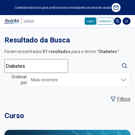
Conteúdo exclusivo para profissionais e estudantes da área de saúde.
Login
Cadastro
Pular para o conteúdo principal
Resultado da Busca
Foram encontrados
51 resultados
para o termo
“Diabetes”
Ordenar
por
Filtros
Curso