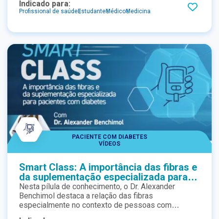
Indicado para:
Profissional de saúde
Estudante
Médico
Medicina
PACIENTE COM DIABETES
VÍDEOS
Smart Class: A importância das fibras e
da suplementação especializada para
pacientes com diabetes
Nesta pílula de conhecimento, o Dr. Alexander
Benchimol destaca a relação das fibras
especialmente no contexto de pessoas com
diabetes. Confira alguns highlights e não perca o