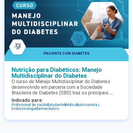
PACIENTE COM DIABETES
Nutrição para Diabéticos: Manejo
Multidisciplinar do Diabetes
O curso de Manejo Multidisciplinar do Diabetes
desenvolvido em parceria com a Sociedade
Brasileira de Diabetes (SBD) traz os principais
tópicos voltados para controle e manejo do
Indicado para:
diabetes, através de uma abordagem multidisciplinar
Profissional de saúde
Estudante
Médico
Nutricionista
Endocrinologia
Farmacêutico
e prática para todos profissionais de saúde da área.
O curso possui cinco aulas com conteúdo científico
referenciado sobre o assunto. Ao final do curso,
você receberá um certificado de conclusão de 3
horas com a assinatura dos representantes do