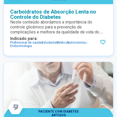
Carboidratos de Absorção Lenta no
Controle do Diabetes
Neste conteúdo abordamos a importância do
controle glicêmico para a prevenção de
complicações e melhora da qualidade de vida do
paciente com diabetes, incluindo a forma como
Indicado para:
agem os carboidratos de lenta digestão e os
Profissional de saúde
Estudante
Médico
Nutricionista
Endocrinologia
conceitos de índice glicêmico, carga glicêmica e
contagem de carboidratos.
PACIENTE COM DIABETES
ARTIGOS