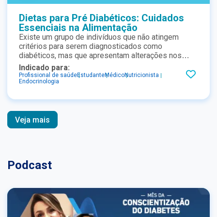
Dietas para Pré Diabéticos: Cuidados
Essenciais na Alimentação
Existe um grupo de indivíduos que não atingem
critérios para serem diagnosticados como
diabéticos, mas que apresentam alterações nos
níveis de glicemia – são os pré-diabéticos. Entenda
Indicado para:
melhor essa condição que pode desencadear outras
Profissional de saúde
Estudante
Médico
Nutricionista
Endocrinologia
patologias e confira as recomendações de manejo
nutricional.
Veja mais
Podcast