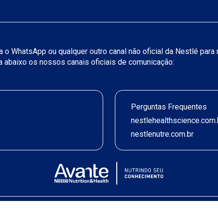
iza o WhatsApp ou qualquer outro canal não oficial da Nestlé par
ja abaixo os nossos canais oficiais de comunicação:
Perguntas Frequentes
nestlehealthscience.com.
nestlenutre.com.br
Termos de uso
|
Política de Privacidade
|
©2026 Nestlé Nutrition & Health