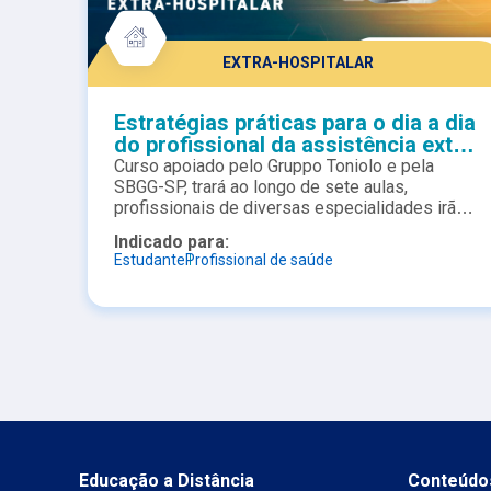
EXTRA-HOSPITALAR
Estratégias práticas para o dia a dia
do profissional da assistência extra-
hospitalar
Curso apoiado pelo Gruppo Toniolo e pela
SBGG-SP, trará ao longo de sete aulas,
profissionais de diversas especialidades irão
discutir de forma práticas o que existe de mais
Indicado para:
atual na assistência à saúde em ambiente extra
Estudante
Profissional de saúde
hospitalar.
Educação a Distância
Conteúdo