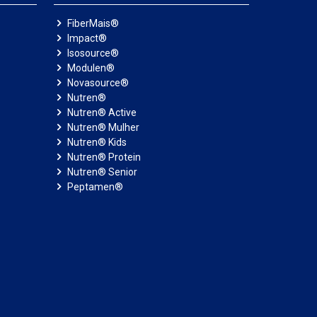
Home Care; Instituição de longa permanência
(ILPI).
FiberMais®
Impact®
Isosource®
Modulen®
Novasource®
Nutren®
Nutren® Active
Nutren® Mulher
Nutren® Kids
Nutren® Protein
Nutren® Senior
Peptamen®