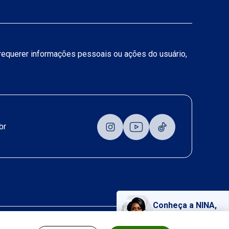
a requerer informações pessoais ou ações do usuário,
br
Conheça a NINA,
nossa assistente virtual!