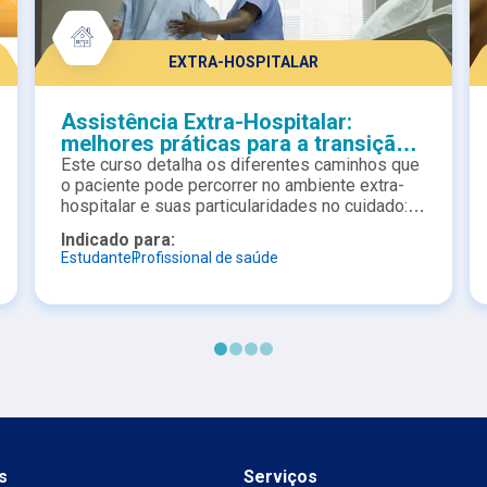
EXTRA-HOSPITALAR
Assistência Extra-Hospitalar:
melhores práticas para a transição
segura
Este curso detalha os diferentes caminhos que
o paciente pode percorrer no ambiente extra-
hospitalar e suas particularidades no cuidado:
unidades de transição, assistência domiciliar
Indicado para:
com Home Care e residenciais para idosos.
Estudante
Profissional de saúde
s
Serviços