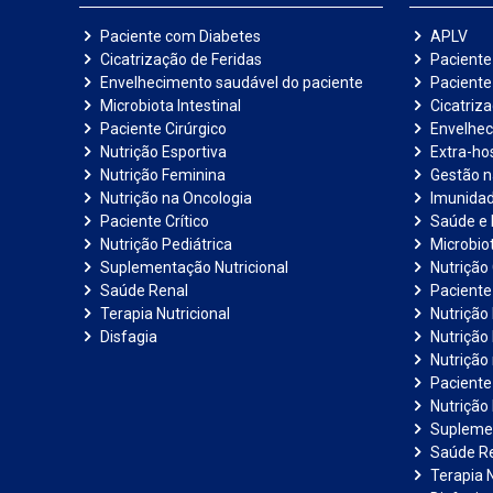
Paciente com Diabetes
APLV
Cicatrização de Feridas
Paciente
Envelhecimento saudável do paciente
Pacient
Microbiota Intestinal
Cicatriz
Paciente Cirúrgico
Envelhec
Nutrição Esportiva
Extra-hos
Nutrição Feminina
Gestão 
Nutrição na Oncologia
Imunida
Paciente Crítico
Saúde e 
Nutrição Pediátrica
Microbiot
Suplementação Nutricional
Nutrição 
Saúde Renal
Paciente
Terapia Nutricional
Nutrição
Disfagia
Nutrição
Nutrição
Paciente 
Nutrição 
Suplemen
Saúde R
Terapia N