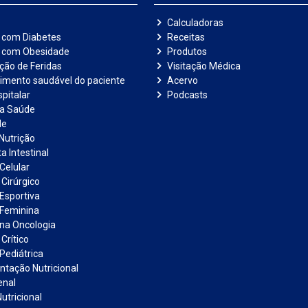
Calculadoras
 com Diabetes
Receitas
e com Obesidade
Produtos
ação de Feridas
Visitação Médica
imento saudável do paciente
Acervo
pitalar
Podcasts
na Saúde
de
Nutrição
a Intestinal
Celular
 Cirúrgico
 Esportiva
 Feminina
 na Oncologia
Crítico
Pediátrica
tação Nutricional
enal
utricional