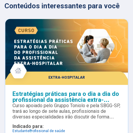
Conteúdos interessantes para você
EXTRA-HOSPITALAR
Estratégias práticas para o dia a dia do
profissional da assistência extra-
hospitalar
Curso apoiado pelo Gruppo Toniolo e pela SBGG-SP,
trará ao longo de sete aulas, profissionais de
diversas especialidades irão discutir de forma
práticas o que existe de mais atual na assistência à
Indicado para:
saúde em ambiente extra hospitalar.
Estudante
Profissional de saúde