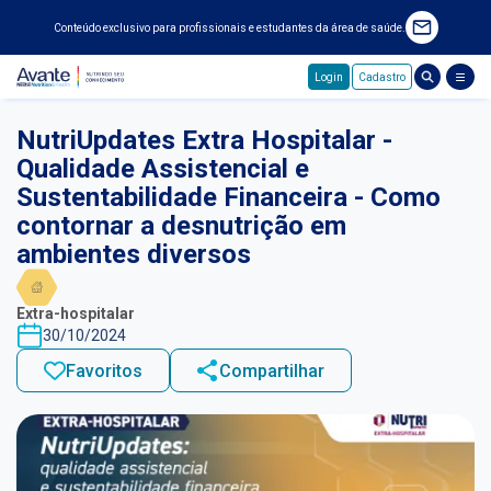
Conteúdo exclusivo para profissionais e estudantes da área de saúde.
Login
Cadastro
Pular para o conteúdo principal
NutriUpdates Extra Hospitalar -
Qualidade Assistencial e
Sustentabilidade Financeira - Como
contornar a desnutrição em
ambientes diversos
Extra-hospitalar
30/10/2024
Favoritos
Compartilhar