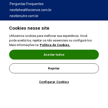
Perguntas Frequentes
nestlehealthscience.com.br
nestlenutre.com.br
Cookies nesse site
Utilizamos cookies para melhorar sua experiência. Você
pode aceitá-los, rejeitar os não essenciais ou configurá-los.
Mais informações na
Política de Cookies.
Aceitar todos
Termos de uso
|
Política de Privacidade
|
Rejeitar
©2026 Nestlé Nutrition & Health
Configurar Cookies