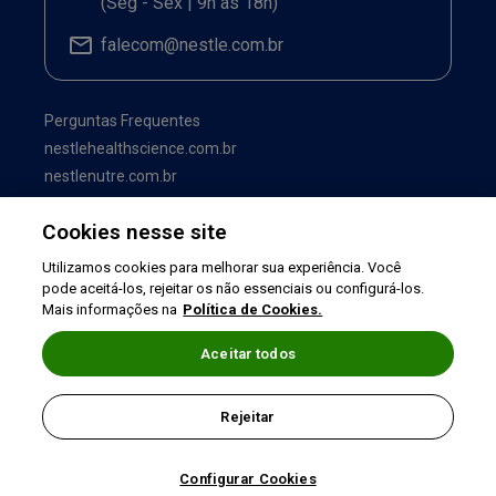
(Seg - Sex | 9h às 18h)
falecom@nestle.com.br
Perguntas Frequentes
nestlehealthscience.com.br
nestlenutre.com.br
Cookies nesse site
Utilizamos cookies para melhorar sua experiência. Você
pode aceitá-los, rejeitar os não essenciais ou configurá-los.
Mais informações na
Política de Cookies.
Aceitar todos
Termos de uso
|
Política de Privacidade
|
Rejeitar
©2026 Nestlé Nutrition & Health
Configurar Cookies