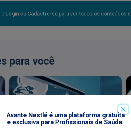
a o
Login
ou
Cadastre-se
para ver todos os conteúdos e
s para você
Avante Nestlé é uma plataforma gratuita
e exclusiva para Profissionais de Saúde.