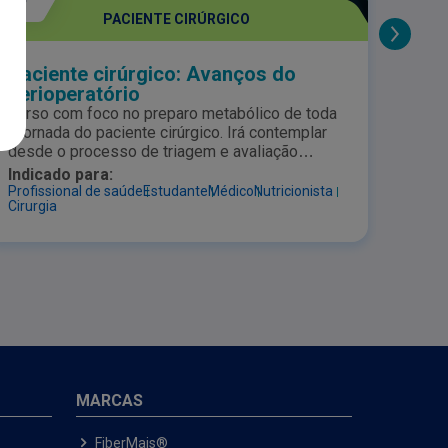
PACIENTE CIRÚRGICO
Paciente cirúrgico: Avanços do
Imu
perioperatório
Saúd
Impl
Curso com foco no preparo metabólico de toda
Venha
a jornada do paciente cirúrgico. Irá contemplar
inter
desde o processo de triagem e avaliação
pela 
nutricional, passando pela pré-habilitação,
discu
Indicado para:
Indic
imunonutrição e abreviação de jejum até a
imple
Profissional de saúde
Estudante
Médico
Nutricionista
Cirurg
Cirurgia
terapia nutricional no pós-operatório. Ao final
do curso o aluno estará apto a compreender a
importância da terapia nutricional especializada
e seus benefícios na cirurgia. Apoiado pelo
Colégio Brasileiro de Cirurgiões.
MARCAS
FiberMais®