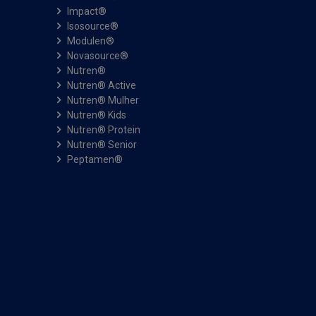
Impact®
Isosource®
Modulen®
Novasource®
Nutren®
Nutren® Active
Nutren® Mulher
Nutren® Kids
Nutren® Protein
Nutren® Senior
Peptamen®