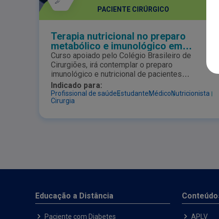
PACIENTE CIRÚRGICO
Terapia nutricional no preparo
metabólico e imunológico em
Cirurgia
Curso apoiado pelo Colégio Brasileiro de
Cirurgiões, irá contemplar o preparo
imunológico e nutricional de pacientes
submetidos a cirurgias oncológicas,
Indicado para:
ortopédicas. Além disso, serão abordados
Profissional de saúde
Estudante
Médico
Nutricionista
Cirurgia
aspectos do manejo metabólico do paciente
pós-trauma e pós cirurgia de emergência. Ao
final do curso o aluno estará apto a
compreender a importância do preparo
imunológico e nutricionais nas diferentes
modalidades cirúrgicas.
Educação a Distância
Conteúdo
Paciente com Diabetes
APLV