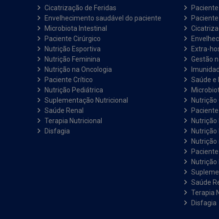
Cicatrização de Feridas
Paciente
Envelhecimento saudável do paciente
Pacient
Microbiota Intestinal
Cicatriz
Paciente Cirúrgico
Envelhec
Nutrição Esportiva
Extra-hos
Nutrição Feminina
Gestão 
Nutrição na Oncologia
Imunida
Paciente Crítico
Saúde e 
Nutrição Pediátrica
Microbiot
Suplementação Nutricional
Nutrição 
Saúde Renal
Paciente
Terapia Nutricional
Nutrição
Disfagia
Nutrição
Nutrição
Paciente 
Nutrição 
Suplemen
Saúde R
Terapia N
Disfagia