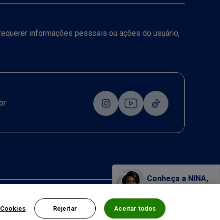
a requerer informações pessoais ou ações do usuário,
br
Conheça a NINA,
nossa assistente virtual!
 Cookies
Rejeitar
Aceitar todos