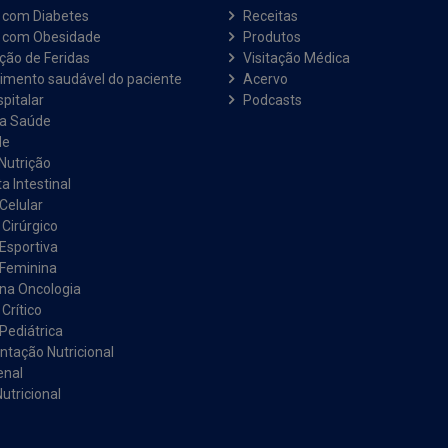
 com Diabetes
Receitas
e com Obesidade
Produtos
ação de Feridas
Visitação Médica
imento saudável do paciente
Acervo
pitalar
Podcasts
na Saúde
de
Nutrição
a Intestinal
Celular
 Cirúrgico
 Esportiva
 Feminina
 na Oncologia
Crítico
Pediátrica
tação Nutricional
enal
utricional