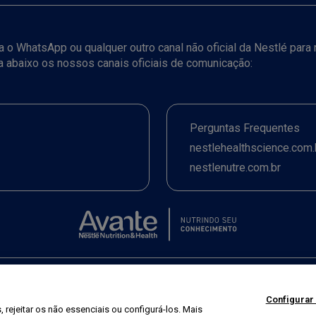
iza o WhatsApp ou qualquer outro canal não oficial da Nestlé par
ja abaixo os nossos canais oficiais de comunicação:
Perguntas Frequentes
nestlehealthscience.com.
nestlenutre.com.br
Termos de uso
|
Política de Privacidade
|
©2026 Nestlé Nutrition & Health
Configurar
 rejeitar os não essenciais ou configurá-los. Mais