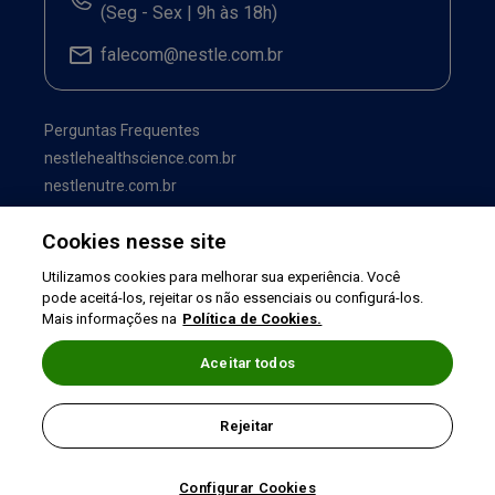
(Seg - Sex | 9h às 18h)
falecom@nestle.com.br
Perguntas Frequentes
nestlehealthscience.com.br
nestlenutre.com.br
Cookies nesse site
Utilizamos cookies para melhorar sua experiência. Você
pode aceitá-los, rejeitar os não essenciais ou configurá-los.
Mais informações na
Política de Cookies.
Aceitar todos
Termos de uso
|
Política de Privacidade
|
Rejeitar
©2026 Nestlé Nutrition & Health
Configurar Cookies