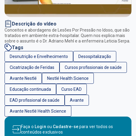
Descrição do vídeo
Conceitos e abordagens de Lesões Por Pressão no Idoso, que são
tratados em ambiente extra-hospitalar. Quem nos explica mais
sobre o assunto é o Dr. Adriano Mehl e a enfermeira Leticia Serpa.
Tags
Desnutrição e Envelhecimento
Desospitalização
Cicatrização de Feridas
Cursos profissionais de saúde
Avante Nestlé
Nestlé Health Science
Educação continuada
Curso EAD
EAD profissional de saúde
Avante
Avante Nestlé Health Science
Faça o
Login
ou
Cadastre-se
para ver todos os
conteúdos exclusivos