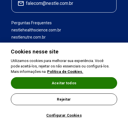
falecom@nestle.com.br
Perguntas Frequentes
nestlehealthscience.com.br
nestlenutre.com.br
Cookies nesse site
Utilizamos cookies para melhorar sua experiência. Você
pode aceitá-los, rejeitar os não essenciais ou configurá-los.
Mais informações na
Política de Cookies.
Aceitar todos
Termos de uso
|
Política de Privacidade
|
Rejeitar
©2026 Nestlé Nutrition & Health
Configurar Cookies