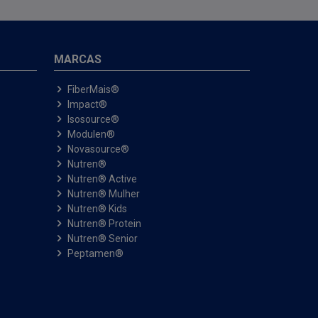
MARCAS
FiberMais®
Impact®
Isosource®
Modulen®
Novasource®
Nutren®
Nutren® Active
Nutren® Mulher
Nutren® Kids
Nutren® Protein
Nutren® Senior
Peptamen®