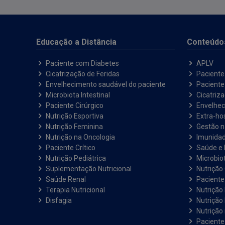
Educação a Distância
Conteúdo
Paciente com Diabetes
APLV
Cicatrização de Feridas
Paciente
Envelhecimento saudável do paciente
Pacient
Microbiota Intestinal
Cicatriz
Paciente Cirúrgico
Envelhec
Nutrição Esportiva
Extra-hos
Nutrição Feminina
Gestão 
Nutrição na Oncologia
Imunida
Paciente Crítico
Saúde e 
Nutrição Pediátrica
Microbiot
Suplementação Nutricional
Nutrição 
Saúde Renal
Paciente
Terapia Nutricional
Nutrição
Disfagia
Nutrição
Nutrição
Paciente 