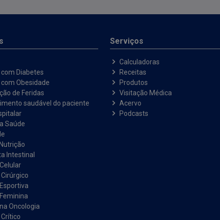
s
Serviços
Calculadoras
 com Diabetes
Receitas
e com Obesidade
Produtos
ação de Feridas
Visitação Médica
imento saudável do paciente
Acervo
pitalar
Podcasts
na Saúde
de
Nutrição
a Intestinal
Celular
 Cirúrgico
 Esportiva
 Feminina
 na Oncologia
Crítico