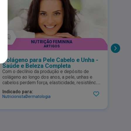
NUTRIÇÃO FEMININA
ARTIGOS
Colágeno para Pele Cabelo e Unha -
Colá
Saúde e Beleza Completa
e Su
Com o declínio da produção e depósito de
Leia 
colágeno ao longo dos anos, a pele, unhas e
suple
cabelos perdem força, elasticidade, resistência
com e
e brilho, prejudicando a estética, que passa a
doenç
Indicado para:
Indic
aparentar sinais claros de envelhecimento.
Nutricionista
Dermatologia
Nutric
Conheça os benefícios do colágeno hidrolisado
a partir de estudos comprovados para prevenir
e reverter essa condição.