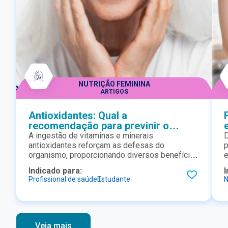
NUTRIÇÃO FEMININA
ARTIGOS
Antioxidantes: Qual a
recomendação para previnir o
envelhecimento da pele
A ingestão de vitaminas e minerais
D
antioxidantes reforçam as defesas do
organismo, proporcionando diversos benefícios
e
como a prevenção do envelhecimento da pele.
p
Indicado para:
I
Quando devemos suplementar o paciente? Qual
p
Profissional de saúde
Estudante
N
a quantidade recomendada? Confira.
c
E
e
Veja mais