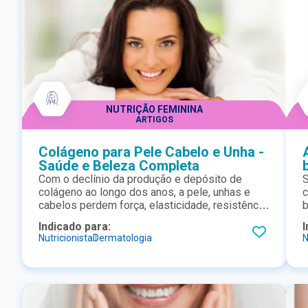
NUTRIÇÃO FEMININA
ARTIGOS
Colágeno para Pele Cabelo e Unha -
Saúde e Beleza Completa
Com o declínio da produção e depósito de
S
colágeno ao longo dos anos, a pele, unhas e
c
cabelos perdem força, elasticidade, resistência
belez
e brilho, prejudicando a estética, que passa a
c
Indicado para:
I
aparentar sinais claros de envelhecimento.
de p
Nutricionista
Dermatologia
N
Conheça os benefícios do colágeno hidrolisado
d
a partir de estudos comprovados para prevenir
s
e reverter essa condição.
i
b
c