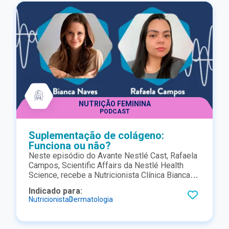
NUTRIÇÃO FEMININA
PODCAST
Suplementação de colágeno:
Funciona ou não?
Neste episódio do Avante Nestlé Cast, Rafaela
Campos, Scientific Affairs da Nestlé Health
Science, recebe a Nutricionista Clínica Bianca
Neves, sócia diretora da Nutrioffice,
Indicado para:
responsável pelo desenvolvimento de projetos
Nutricionista
Dermatologia
de consultoria para empresas de alimentos e
do setor de saúde e qualidade de vida. Nesta
conversa, ela entra na questão polêmica: afinal