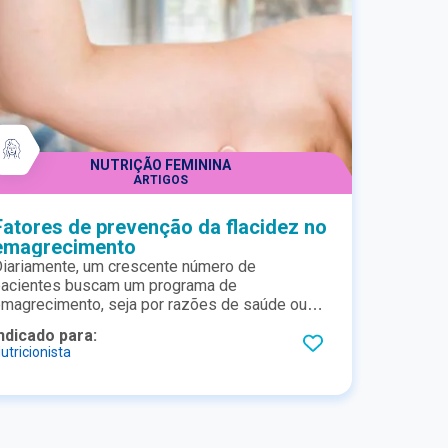
colágeno?
NUTRIÇÃO FEMININA
ARTIGOS
Fatores de prevenção da flacidez no
emagrecimento
iariamente, um crescente número de
pacientes buscam um programa de
magrecimento, seja por razões de saúde ou
or estética. Porém, muitas vezes, a perda de
ndicado para:
eso vêm acompanhada de flacidez,
utricionista
omprometendo o resultado como um todo.
xistem formas de prevenir a flacidez durante o
magrecimento? O tipo de dieta, exercícios ou
uso de colágeno pode influenciar? Confira.