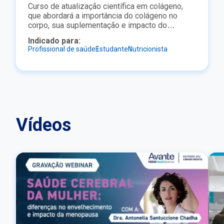
Curso de atualização científica em colágeno,
que abordará a importância do colágeno no
corpo, sua suplementação e impacto do
emagrecimento sobre a pele. O curso é ideal
Indicado para:
para quem quer aprender com a qualidade e o
Profissional de saúde
Estudante
Nutricionista
reconhecimento da SBAN de maneira rápida e
direta.
Vídeos