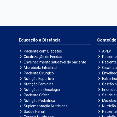
Educação a Distância
Conteúdo
Paciente com Diabetes
APLV
Cicatrização de Feridas
Paciente
Envelhecimento saudável do paciente
Pacient
Microbiota Intestinal
Cicatriz
Paciente Cirúrgico
Envelhec
Nutrição Esportiva
Extra-hos
Nutrição Feminina
Gestão 
Nutrição na Oncologia
Imunida
Paciente Crítico
Saúde e 
Nutrição Pediátrica
Microbiot
Suplementação Nutricional
Nutrição 
Saúde Renal
Paciente