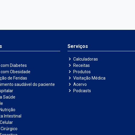
suplementar colágeno funciona? Destacando os
diferentes tipos e inovações tecnológicas,
melhores formas e horários de uso, idade ideal
para início do tratamento, cuidados com fatores
externos que interagem com a suplementação,
além de apontar os resultados esperados, tais
como melhoras na pele, unhas, cabelos e
celulite. Um assunto imperdível dentro do tema
s
Serviços
de nutrição e beleza.
Calculadoras
 com Diabetes
Receitas
e com Obesidade
Produtos
ação de Feridas
Visitação Médica
imento saudável do paciente
Acervo
pitalar
Podcasts
na Saúde
de
Nutrição
a Intestinal
Celular
 Cirúrgico