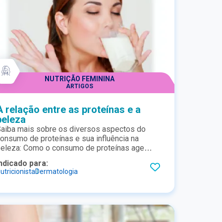
NUTRIÇÃO FEMININA
ARTIGOS
A relação entre as proteínas e a
beleza
aiba mais sobre os diversos aspectos do
onsumo de proteínas e sua influência na
a: Como o consumo de proteínas age
ontra a flacidez durante uma dieta de controle
ndicado para:
eso? Qual a importância de ter o consumo
utricionista
Dermatologia
e proteínas em quantidades adequadas e
uficientes para a beleza da pele? Como a
ngestão de proteínas de alta
iodisponibilidade, como o whey protein,
olaboram para o bom funcionamento do