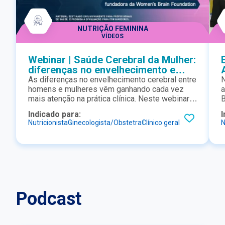
NUTRIÇÃO FEMININA
VÍDEOS
Webinar | Saúde Cerebral da Mulher:
diferenças no envelhecimento e
impacto na menopausa
As diferenças no envelhecimento cerebral entre
N
homens e mulheres vêm ganhando cada vez
a
mais atenção na prática clínica. Neste webinar,
B
discutimos o impacto da menopausa na saúde
Indicado para:
I
cerebral feminina, abordando desde alterações
Nutricionista
Ginecologista/Obstetra
Clínico geral
N
cognitivas até fatores de risco modificáveis
relacionados ao estilo de vida e à nutrição. Um
conteúdo relevante para profissionais que
buscam uma abordagem mais integrada e
baseada em evidências no cuidado à saúde da
mulher.
Podcast