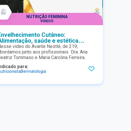
NUTRIÇÃO FEMININA
VÍDEOS
Envelhecimento Cutâneo:
Alimentação, saúde e estética
juntas para o bem estar efetivo
esse vídeo do Avante Nestlé, de 219,
bordamos junto aos profissionais Dra. Ana
eatriz Tommaso e Maria Carolina Ferreira.
ndicado para:
utricionista
Dermatologia