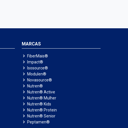
MARCAS
FiberMais®
Impact®
Isosource®
Modulen®
Novasource®
Nutren®
Nutren® Active
Nutren® Mulher
Nutren® Kids
Nutren® Protein
Nutren® Senior
Peptamen®